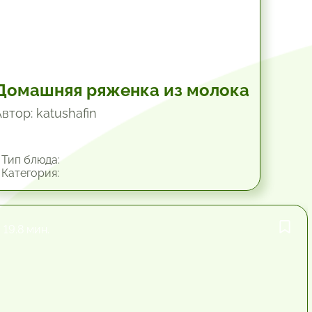
Домашняя ряженка из молока
втор: katushafin
Тип блюда:
Категория:
19.8 мин.