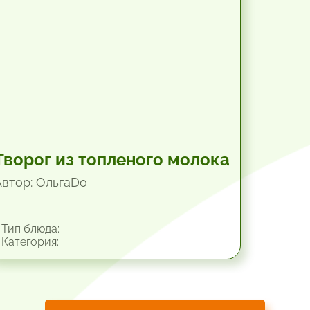
Творог из топленого молока
Автор: ОльгаDo
Тип блюда:
Категория: