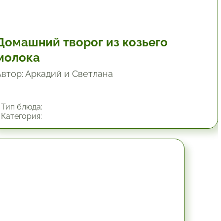
Домашний творог из козьего
молока
Автор: Аркадий и Светлана
Тип блюда:
Категория:
12 час.