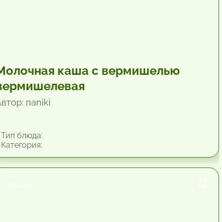
Молочная каша с вермишелью
вермишелевая
втор: naniki
Тип блюда:
Категория:
4.58 час.