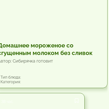
Домашнее мороженое со
сгущенным молоком без сливок
Автор: Сибирячка готовит
Тип блюда:
Категория:
38 час.