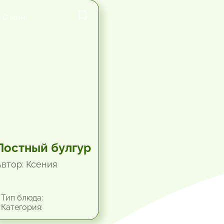
0 мин.
Постный булгур
Автор: Ксения
Тип блюда:
Категория: