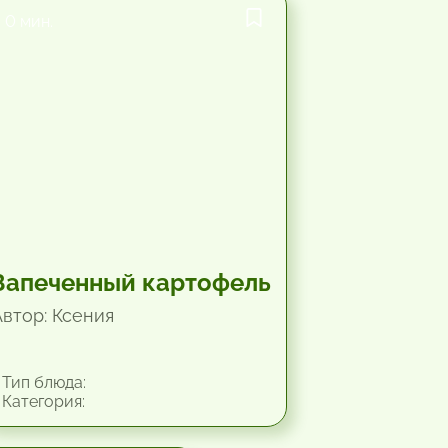
0 мин.
Запеченный картофель
Автор: Ксения
Тип блюда:
Категория: