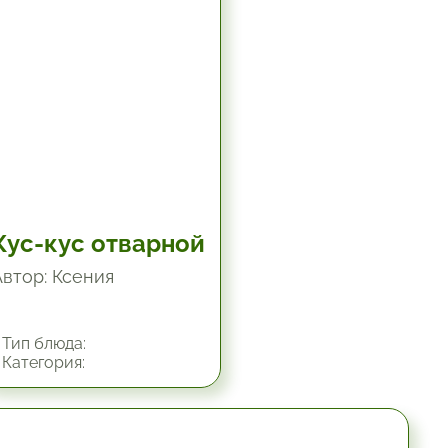
Кус-кус отварной
Автор: Ксения
Тип блюда:
Категория:
0 мин.