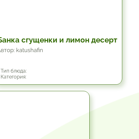
Банка сгущенки и лимон десерт
втор: katushafin
Тип блюда:
Категория:
1.33 час.