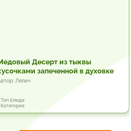
Медовый Десерт из тыквы
кусочками запеченной в духовке
Автор: Лялич
Тип блюда:
Категория: