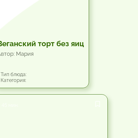
Веганский торт без яиц
Автор: Мария
Тип блюда:
Категория:
45 мин.