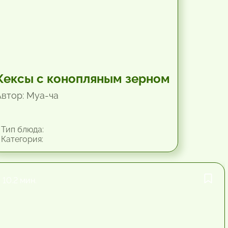
Кексы с конопляным зерном
Автор: Mya-чa
Тип блюда:
Категория:
10.2 мин.