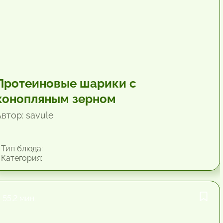
Протеиновые шарики с
конопляным зерном
втор: savule
Тип блюда:
Категория:
55.2 мин.