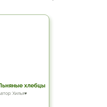
5.67 час.
Льняные хлебцы
Автор: Хилья♥