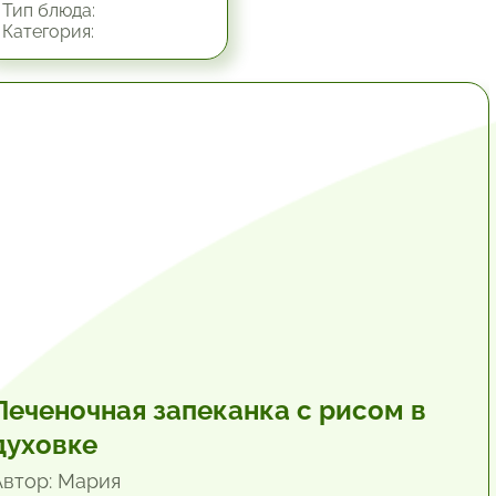
Тип блюда:
Категория:
1 час.
Печеночная запеканка с рисом в
духовке
Автор: Мария