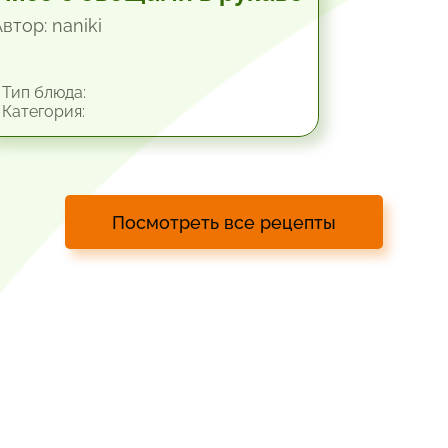
втор: naniki
Тип блюда:
Категория:
Посмотреть все рецепты