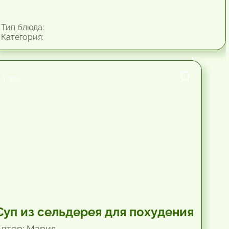
Тип блюда:
Категория:
1 час.
Суп из сельдерея для похудения
Автор: Мария