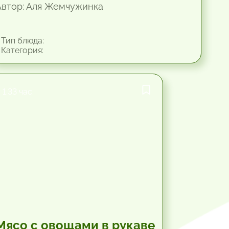
Автор: Аля Жемчужинка
Тип блюда:
Категория:
1.33 час.
Мясо с овощами в рукаве