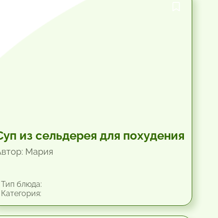
1 час.
Суп из сельдерея для похудения
Автор: Мария
Тип блюда:
Категория: