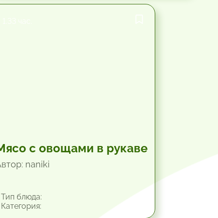
1.33 час.
Мясо с овощами в рукаве
втор: naniki
Тип блюда:
Категория: