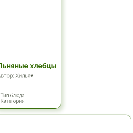
Льняные хлебцы
Автор: Хилья♥
Тип блюда:
Категория:
1 час.