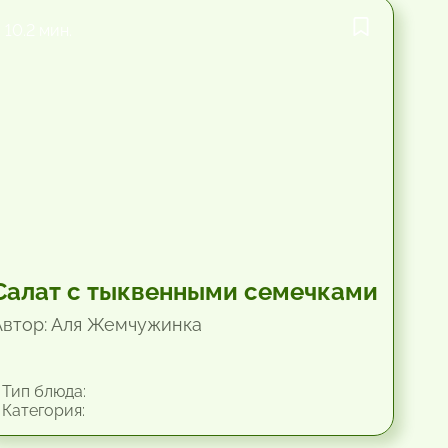
10.2 мин.
Салат с тыквенными семечками
Автор: Аля Жемчужинка
Тип блюда:
Категория: