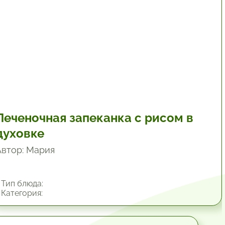
Печеночная запеканка с рисом в
духовке
Автор: Мария
Тип блюда:
Категория: