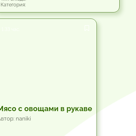
Категория:
1.33 час.
Мясо с овощами в рукаве
втор: naniki