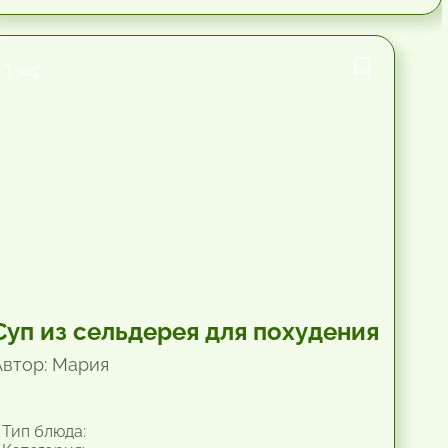
1 час.
Суп из сельдерея для похудения
Автор: Мария
Тип блюда: