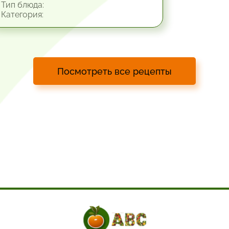
Тип блюда:
Категория:
Посмотреть все рецепты