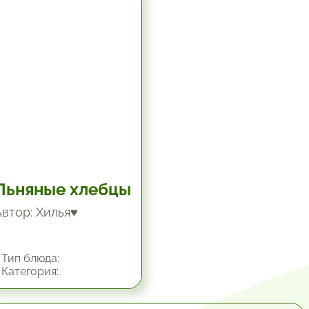
5.67 час.
Льняные хлебцы
Автор: Хилья♥
Тип блюда:
Категория: