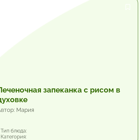
1 час.
Печеночная запеканка с рисом в
духовке
Автор: Мария
Тип блюда:
Категория: