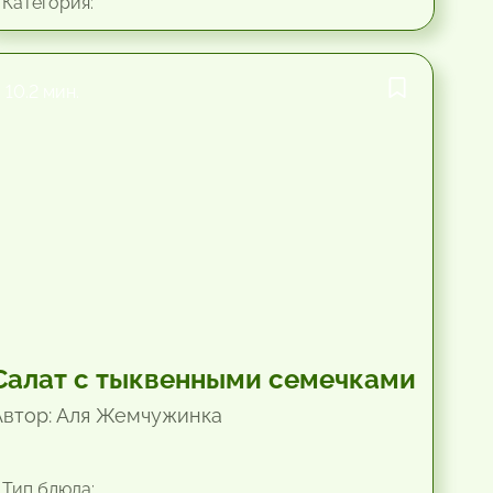
Категория:
10.2 мин.
Салат с тыквенными семечками
Автор: Аля Жемчужинка
Тип блюда: