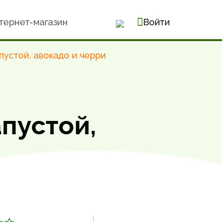
тернет-магазин
Войти
пустой, авокадо и черри
апустой,