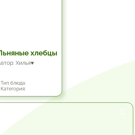
Льняные хлебцы
Автор: Хилья♥
Тип блюда:
Категория:
1 час.