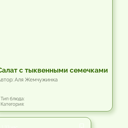
Салат с тыквенными семечками
Автор: Аля Жемчужинка
Тип блюда:
Категория:
1.33 час.