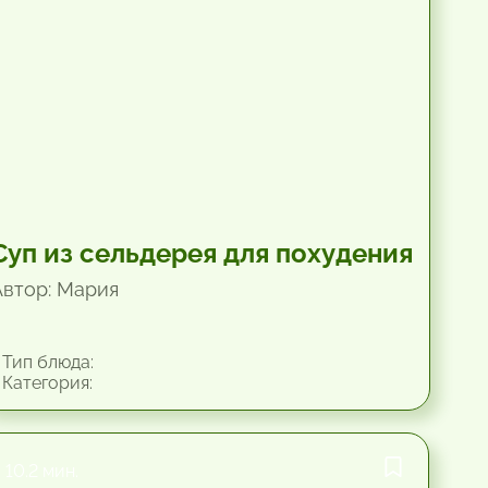
Суп из сельдерея для похудения
Автор: Мария
Тип блюда:
Категория:
10.2 мин.