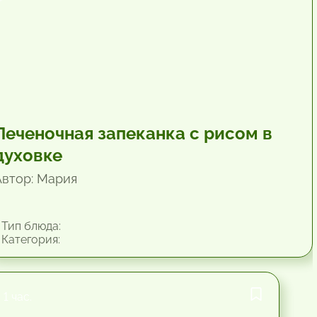
Печеночная запеканка с рисом в
духовке
Автор: Мария
Тип блюда:
Категория:
1 час.