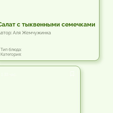
Салат с тыквенными семечками
Автор: Аля Жемчужинка
Тип блюда:
Категория:
1.33 час.