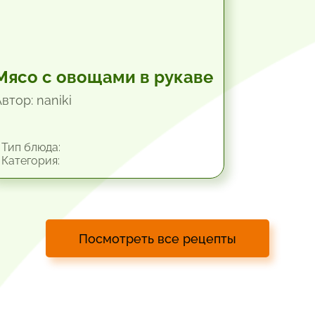
Мясо с овощами в рукаве
втор: naniki
Тип блюда:
Категория:
Посмотреть все рецепты