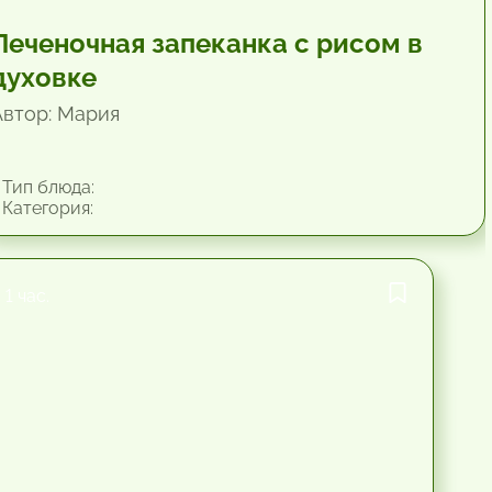
Печеночная запеканка с рисом в
духовке
Автор: Мария
Тип блюда:
Категория:
1 час.