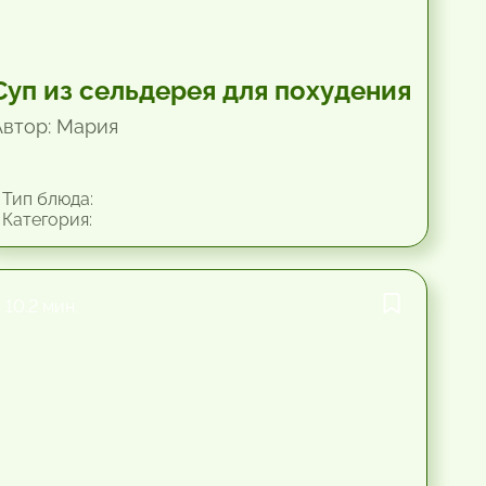
Суп из сельдерея для похудения
Автор: Мария
Тип блюда:
Категория:
10.2 мин.