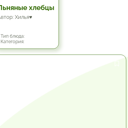
Льняные хлебцы
Автор: Хилья♥
Тип блюда:
Категория:
1 час.