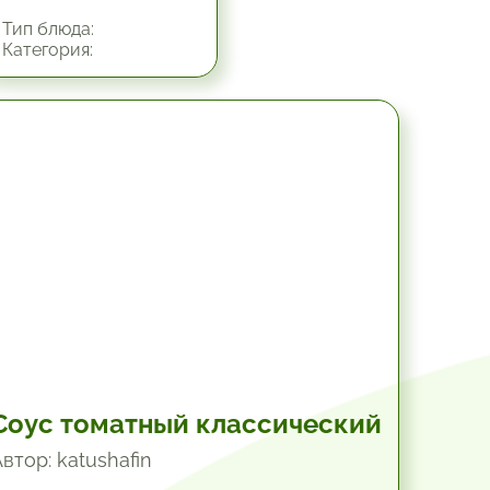
Тип блюда:
Категория:
30 мин.
Соус томатный классический
втор: katushafin