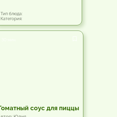
Тип блюда:
Категория:
30 мин.
Томатный соус для пиццы
Автор: Юлия