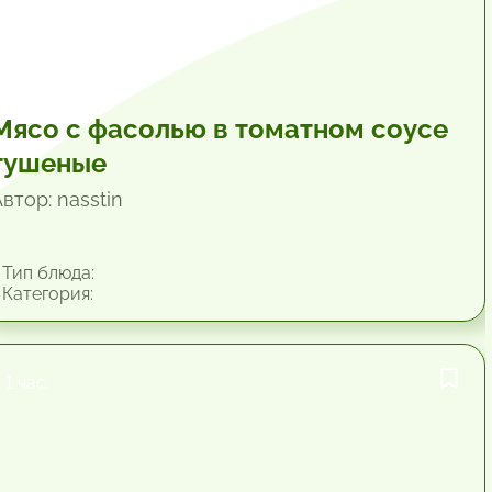
Мясо с фасолью в томатном соусе
тушеные
втор: nasstin
Тип блюда:
Категория:
1 час.