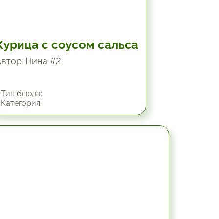
Курица с соусом сальса
Автор: Нина #2
Тип блюда:
Категория:
1.25 час.