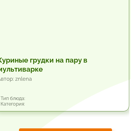
Куриные грудки на пару в
мультиварке
Автор: znlena
Тип блюда:
Категория: