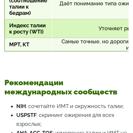
(соотношение
Даёт понимание типа ожире
талии к
бедрам)
Индекс талии
Уточняет ри
к росту (WTI)
Самые точные, но дорогие
МРТ, КТ
ис
Рекомендации
международных сообществ
NIH
: сочетайте ИМТ и окружность талии;
USPSTF
: скрининг ожирения для всех
взрослых;
AHA, ACC, TOS
: измерение талии и ИМТ не