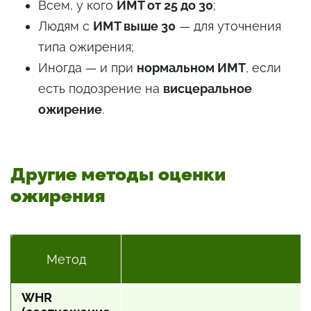
Всем, у кого
ИМТ от 25 до 30
;
Людям с
ИМТ выше 30
— для уточнения
типа ожирения;
Иногда — и при
нормальном ИМТ
, если
есть подозрение на
висцеральное
ожирение
.
Другие методы оценки
ожирения
Метод
К
WHR