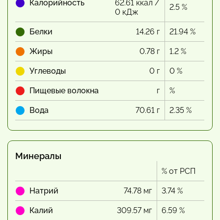
Калорийность
62.61 ккал /
2.5 %
0 кДж
Белки
14.26 г
21.94 %
Жиры
0.78 г
1.2 %
Углеводы
0 г
0 %
Пищевые волокна
г
%
Вода
70.61 г
2.35 %
Минералы
% от РСП
Натрий
74.78 мг
3.74 %
Калий
309.57 мг
6.59 %