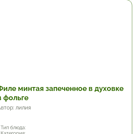
30 мин.
Филе минтая запеченное в духовке
в фольге
Автор: лилия
Тип блюда:
Категория: