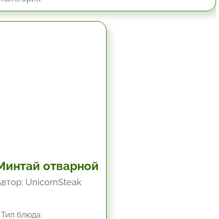
30 мин.
Минтай отварной
Автор: UnicornSteak
Тип блюда: