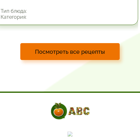
Тип блюда:
Категория:
Посмотреть все рецепты