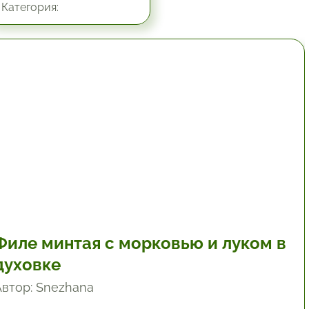
Категория:
1 час.
Филе минтая с морковью и луком в
духовке
Автор: Snezhana