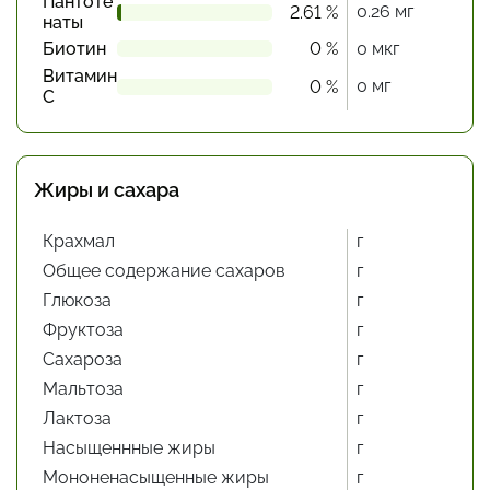
Пантоте
0.26 мг
2.61 %
наты
Биотин
0 %
0 мкг
Витамин
0 мг
0 %
С
Жиры и сахара
Крахмал
г
Общее содержание сахаров
г
Глюкоза
г
Фруктоза
г
Сахароза
г
Мальтоза
г
Лактоза
г
Насыщеннные жиры
г
Мононенасыщенные жиры
г