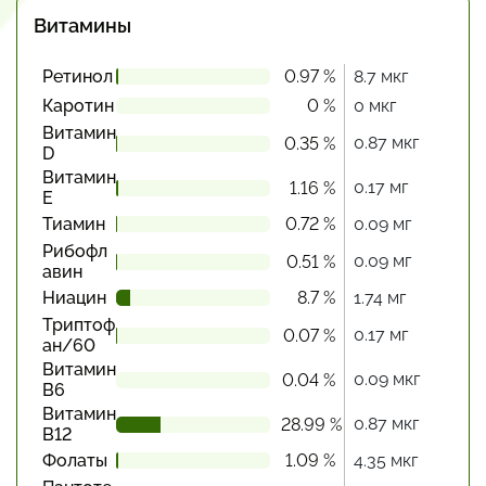
Витамины
Ретинол
0.97 %
8.7 мкг
Каротин
0 %
0 мкг
Витамин
0.87 мкг
0.35 %
D
Витамин
0.17 мг
1.16 %
Е
Тиамин
0.72 %
0.09 мг
Рибофл
0.09 мг
0.51 %
авин
Ниацин
8.7 %
1.74 мг
Триптоф
0.17 мг
0.07 %
ан/60
Витамин
0.09 мкг
0.04 %
В6
Витамин
0.87 мкг
28.99 %
В12
Фолаты
1.09 %
4.35 мкг