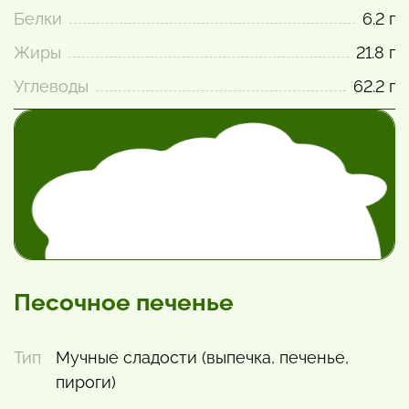
Белки
6.2 г
Жиры
21.8 г
Углеводы
62.2 г
Песочное печенье
Тип
Мучные сладости (выпечка, печенье,
пироги)