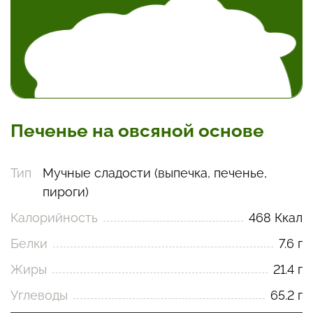
Печенье на овсяной основе
Тип
Мучные сладости (выпечка, печенье,
пироги)
Калорийность
468 Ккал
Белки
7.6 г
Жиры
21.4 г
Углеводы
65.2 г