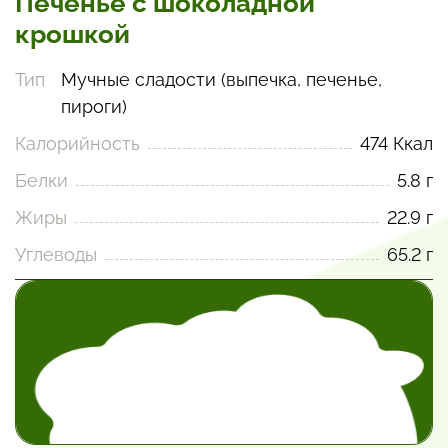
Печенье с шоколадной
крошкой
Тип
Мучные сладости (выпечка, печенье,
пироги)
Калорийность
474 Ккал
Белки
5.8 г
Жиры
22.9 г
Углеводы
65.2 г