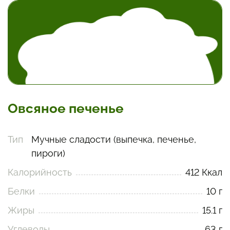
Овсяное печенье
Тип
Мучные сладости (выпечка, печенье,
пироги)
Калорийность
412 Ккал
Белки
10 г
Жиры
15.1 г
Углеводы
63 г