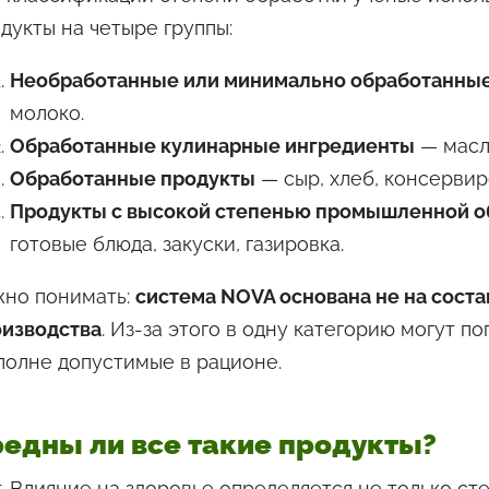
дукты на четыре группы:
Необработанные или минимально обработанны
молоко.
Обработанные кулинарные ингредиенты
— масло
Обработанные продукты
— сыр, хлеб, консерви
Продукты с высокой степенью промышленной о
готовые блюда, закуски, газировка.
жно понимать:
система NOVA основана не на состав
оизводства
. Из-за этого в одну категорию могут по
полне допустимые в рационе.
едны ли все такие продукты?
. Влияние на здоровье определяется не только ст