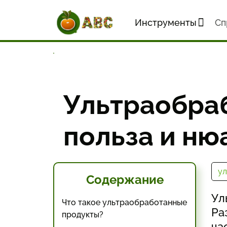
Главная
Статьи и новости
Здоров
Инструменты
Cп
Ультраобработанные продукты: вред, 
Ультраобраб
польза и ню
у
Содержание
Ул
Что такое ультраобработанные
Ра
продукты?
ча