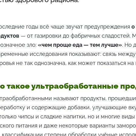
оследние годы всё чаще звучат предупреждения
о
одуктов
— от газировки до фабричных сладостей. 
означное зло:
«чем проще еда — тем лучше»
. Но
ременные исследования показывают: связь между
ровья не так однозначна, как может показаться на 
о такое ультраобработанные пр
ьтраобработанными называют продукты, прошедш
еработку и содержащие добавки, улучшающие вкус,
только чипсы и сладкие напитки, но и многие виды 
ского питания и даже некоторые варианты замор
 классификации степени обработки учёные испо