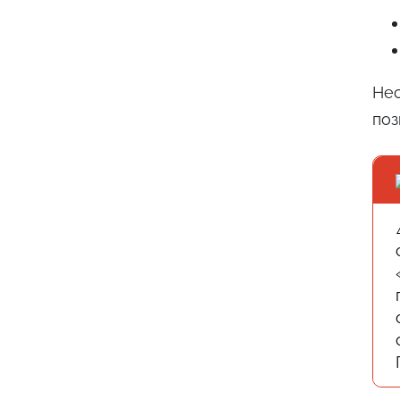
Нес
по