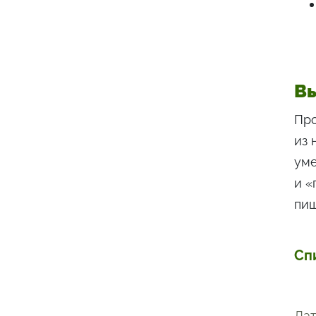
В
Про
из 
уме
и «
пищ
Сп
Дат