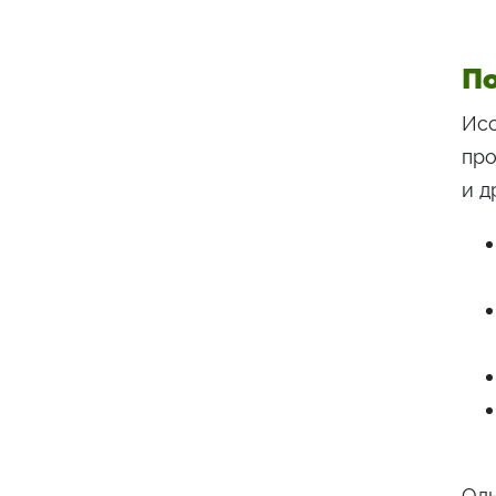
По
Исс
про
и д
Одн