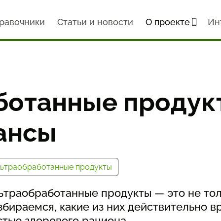
ый образ жизни. Новости науки
равочники
Статьи и новости
О проекте
Ин
польза и нюансы
отанные продукт
ансы
льтраобработанные продукты
ьтраобработанные продукты — это не тол
збираемся, какие из них действительно вр
стью здорового рациона.