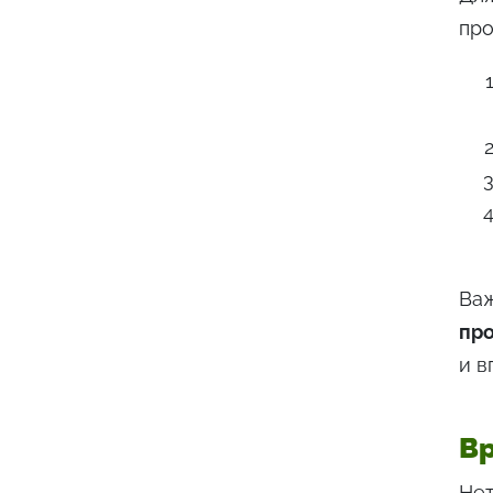
про
Ва
пр
и в
Вр
Нет