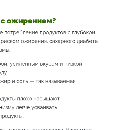
 с ожирением?
е потребление продуктов с глубокой
риском ожирения, сахарного диабета
змы:
рой, усиленным вкусом и низкой
ду.
 жир и соль — так называемая
одукты плохо насыщают.
изму легче усваивать
продукты.
кты ведут к перееданию. Например,