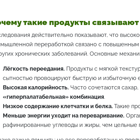
чему такие продукты связывают
ледования действительно показывают, что высоко
мышленной переработкой связано с повышенным 
ругих хронических заболеваний. Основные механи
Лёгкость переедания.
Продукты с мягкой тексту
сытностью провоцируют быструю и избыточную е
Высокая калорийность.
Часто сочетаются сахар,
«гиперпалатабельная» комбинация
.
Низкое содержание клетчатки и белка.
Такие пр
Меньше энергии уходит на переваривание.
Орган
рафинированные углеводы и жиры, чем цельные 
ако важно помнить: не все переработанные проду