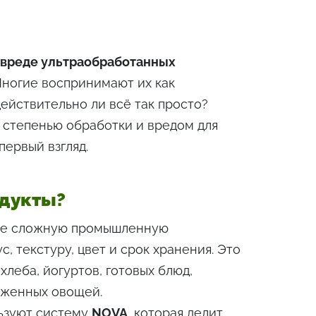
 вреде ультраобработанных
Многие воспринимают их как
 действительно ли всё так просто?
 степенью обработки и вредом для
первый взгляд.
одукты?
ие сложную промышленную
 текстуру, цвет и срок хранения. Это
хлеба, йогуртов, готовых блюд,
оженных овощей.
льзуют систему
NOVA
, которая делит