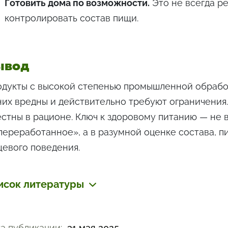
Готовить дома по возможности.
Это не всегда ре
контролировать состав пищи.
ывод
дукты с высокой степенью промышленной обрабо
них вредны и действительно требуют ограничения.
стны в рационе. Ключ к здоровому питанию — не 
переработанное», а в разумной оценке состава, 
евого поведения.
исок литературы
Источник: данные исследований, представленные
общества внутренней медицины (DGIM), 2024 г.
а публикации:
31 мая 2025