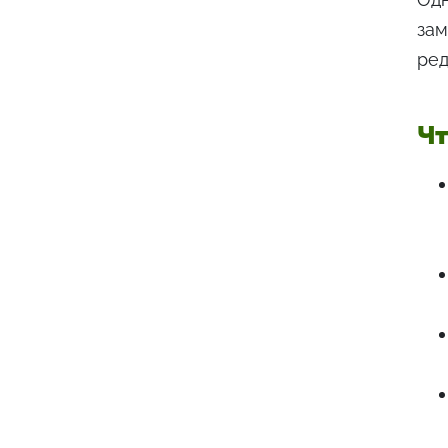
зам
ред
Чт