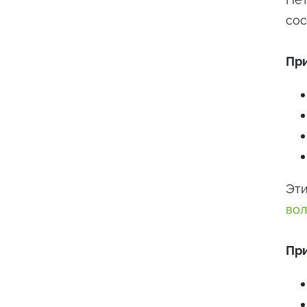
сос
При
Эти
во
При