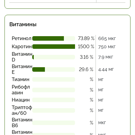
Витамины
Ретинол
73.89 %
665 мкг
Каротин
1500 %
750 мкг
Витамин
7.9 мкг
3.16 %
D
Витамин
4.44 мг
29.6 %
Е
Тиамин
%
мг
Рибофл
мг
%
авин
Ниацин
%
мг
Триптоф
мг
%
ан/60
Витамин
мкг
%
В6
Витамин
мкг