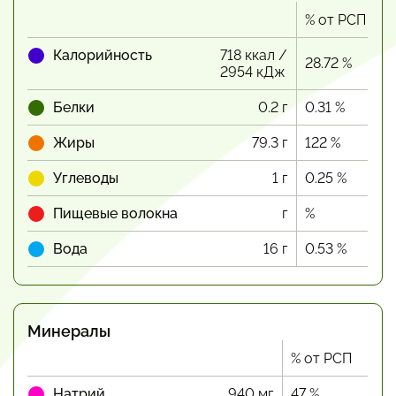
% от РСП
Калорийность
718 ккал /
28.72 %
2954 кДж
Белки
0.2 г
0.31 %
Жиры
79.3 г
122 %
Углеводы
1 г
0.25 %
Пищевые волокна
г
%
Вода
16 г
0.53 %
Минералы
% от РСП
Натрий
940 мг
47 %