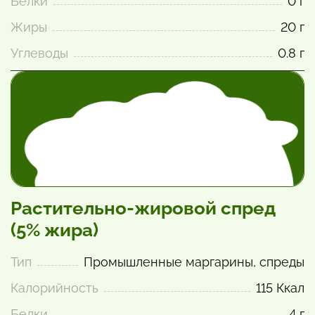
Белки
0 г
Жиры
20 г
Углеводы
0.8 г
Растительно-жировой спред
(5% жира)
Тип
Промышленные маргарины, спреды
Калорийность
115 Ккал
Белки
4 г