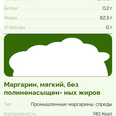
Белки
0.2 г
Жиры
82.3 г
Углеводы
0 г
Маргарин, мягкий, без
полиненасыщен- ных жиров
Тип
Промышленные маргарины, спреды
Калорийность
740 Ккал