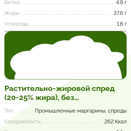
Белки
4.9 г
Жиры
37.6 г
Углеводы
1.8 г
Растительно-жировой спред
(20-25% жира), без
полиненасыщенных жиров
Тип
Промышленные маргарины, спреды
Калорийность
262 Ккал