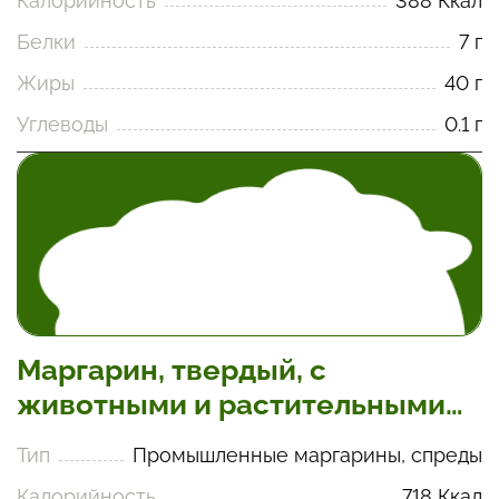
Калорийность
388 Ккал
Белки
7 г
Жиры
40 г
Углеводы
0.1 г
Маргарин, твердый, с
животными и растительными
жирами
Тип
Промышленные маргарины, спреды
Калорийность
718 Ккал