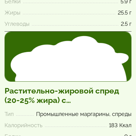
Белки
5.9 г
Жиры
25.5 г
Углеводы
2.5 г
Растительно-жировой спред
(20-25% жира) с
полиненасыщенными жирами
Тип
Промышленные маргарины, спреды
Калорийность
183 Ккал