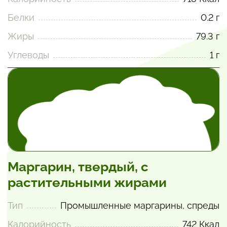
Белки
0.2 г
Жиры
79.3 г
Углеводы
1 г
Маргарин, твердый, с
растительными жирами
Тип
Промышленные маргарины, спреды
Калорийность
742 Ккал