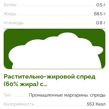
Белки
0.5 г
Жиры
68.5 г
Углеводы
0.8 г
Растительно-жировой спред
(60% жира) с
полиненасыщенными жирами
Тип
Промышленные маргарины, спреды
Калорийность
553 Ккал