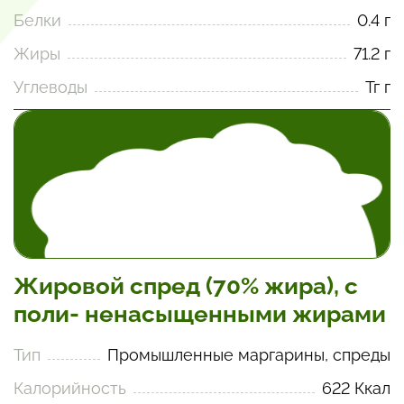
Белки
0.4 г
Жиры
71.2 г
Углеводы
Тг г
Жировой спред (70% жира), с
поли- ненасыщенными жирами
Тип
Промышленные маргарины, спреды
Калорийность
622 Ккал