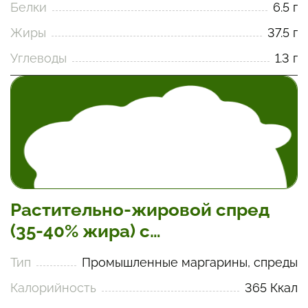
Белки
6.5 г
Жиры
37.5 г
Углеводы
1.3 г
Растительно-жировой спред
(35-40% жира) с
полиненасыщенными жирами
Тип
Промышленные маргарины, спреды
Калорийность
365 Ккал