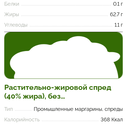
Белки
0.1 г
Жиры
62.7 г
Углеводы
1.1 г
Растительно-жировой спред
(40% жира), без
полиненасыщенных жиров
Тип
Промышленные маргарины, спреды
Калорийность
368 Ккал