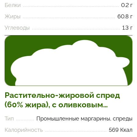
Белки
0.2 г
Жиры
60.8 г
Углеводы
1.3 г
Растительно-жировой спред
(60% жира), с оливковым
маслом
Тип
Промышленные маргарины, спреды
Калорийность
569 Ккал