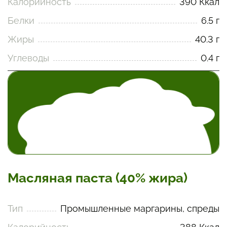
Калорийность
390 Ккал
Белки
6.5 г
Жиры
40.3 г
Углеводы
0.4 г
Масляная паста (40% жира)
Тип
Промышленные маргарины, спреды