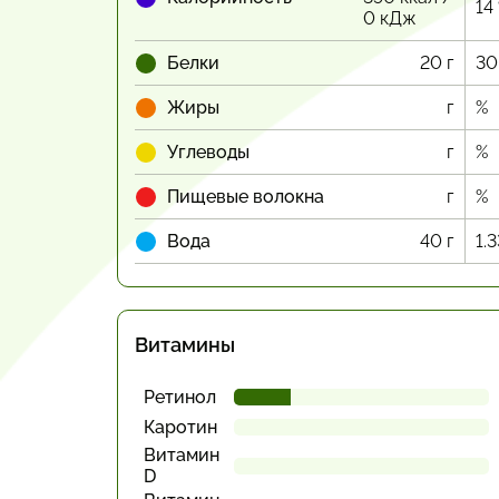
14
0 кДж
Белки
20 г
30
Жиры
г
%
Углеводы
г
%
Пищевые волокна
г
%
Вода
40 г
1.
Витамины
Ретинол
Каротин
Витамин
D