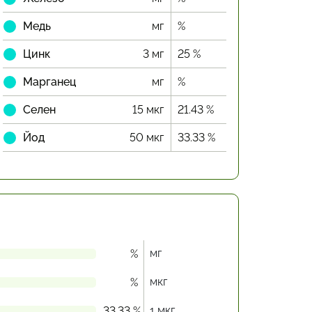
Медь
мг
%
Цинк
3 мг
25 %
Марганец
мг
%
Селен
15 мкг
21.43 %
Йод
50 мкг
33.33 %
мг
%
мкг
%
1 мкг
33.33 %