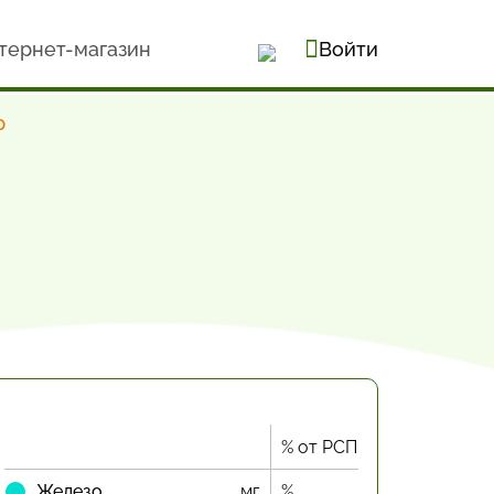
тернет-магазин
Войти
р
% от РСП
Железо
мг
%