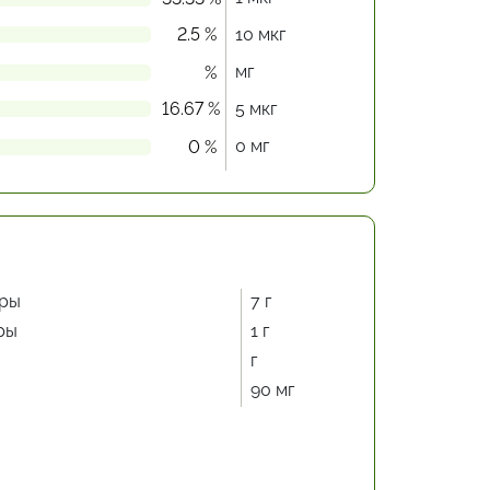
2.5 %
10 мкг
мг
%
16.67 %
5 мкг
0 мг
0 %
ры
7 г
ры
1 г
г
90 мг