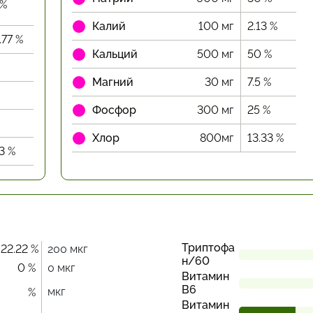
 %
Калий
100 мг
2.13 %
.77 %
Кальций
500 мг
50 %
Магний
30 мг
7.5 %
Фосфор
300 мг
25 %
Хлор
800мг
13.33 %
33 %
Триптофа
22.22 %
200 мкг
н/60
0 %
0 мкг
Витамин
В6
мкг
%
Витамин