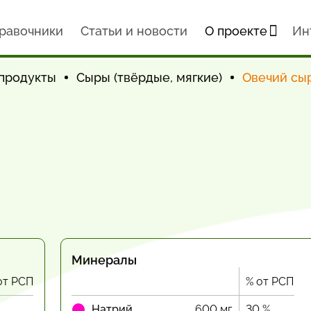
равочники
Статьи и новости
О проекте
Ин
продукты
Сыры (твёрдые, мягкие)
Овечий сы
Минералы
от РСП
% от РСП
Натрий
600 мг
30 %