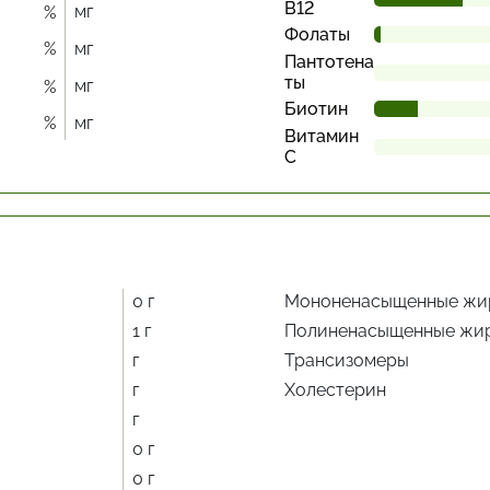
В12
мг
%
Фолаты
%
мг
Пантотена
ты
мг
%
Биотин
%
мг
Витамин
С
0 г
Мононенасыщенные жи
1 г
Полиненасыщенные жи
г
Трансизомеры
г
Холестерин
г
0 г
0 г