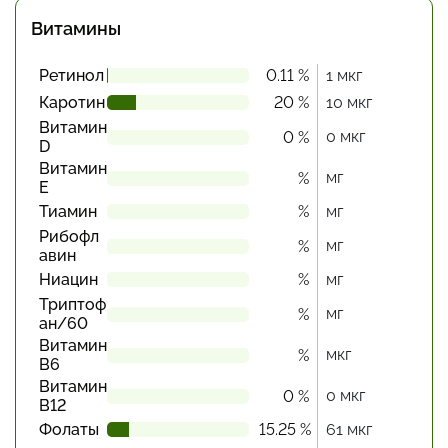
Витамины
Ретинол
0.11 %
1 мкг
Каротин
20 %
10 мкг
Витамин
0 мкг
0 %
D
Витамин
мг
%
Е
Тиамин
%
мг
Рибофл
мг
%
авин
Ниацин
%
мг
Триптоф
мг
%
ан/60
Витамин
мкг
%
В6
Витамин
0 мкг
0 %
В12
Фолаты
15.25 %
61 мкг