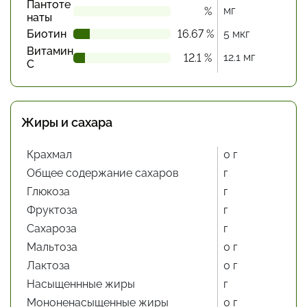
Пантоте
мг
%
наты
Биотин
16.67 %
5 мкг
Витамин
12.1 мг
12.1 %
С
Жиры и сахара
Крахмал
0 г
Общее содержание сахаров
г
Глюкоза
г
Фруктоза
г
Сахароза
г
Мальтоза
0 г
Лактоза
0 г
Насыщеннные жиры
г
Мононенасыщенные жиры
0 г