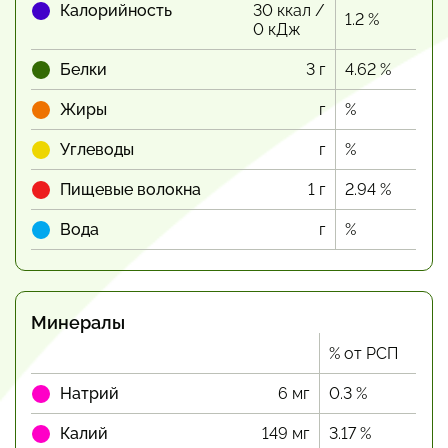
Калорийность
30 ккал /
1.2 %
0 кДж
Белки
3 г
4.62 %
Жиры
г
%
Углеводы
г
%
Пищевые волокна
1 г
2.94 %
Вода
г
%
Минералы
% от РСП
Натрий
6 мг
0.3 %
Калий
149 мг
3.17 %