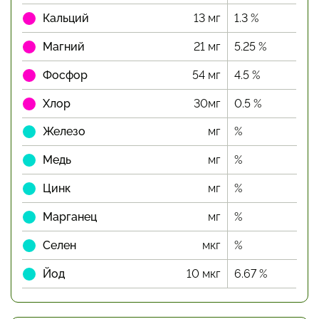
Кальций
13 мг
1.3 %
Магний
21 мг
5.25 %
Фосфор
54 мг
4.5 %
Хлор
30мг
0.5 %
Железо
мг
%
Медь
мг
%
Цинк
мг
%
Марганец
мг
%
Селен
мкг
%
Йод
10 мкг
6.67 %