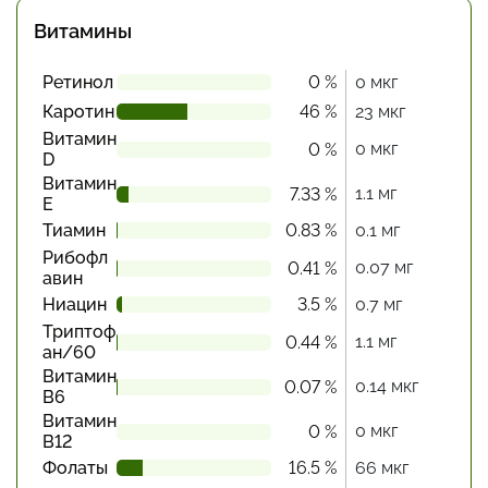
Витамины
Ретинол
0 %
0 мкг
Каротин
46 %
23 мкг
Витамин
0 мкг
0 %
D
Витамин
1.1 мг
7.33 %
Е
Тиамин
0.83 %
0.1 мг
Рибофл
0.07 мг
0.41 %
авин
Ниацин
3.5 %
0.7 мг
Триптоф
1.1 мг
0.44 %
ан/60
Витамин
0.14 мкг
0.07 %
В6
Витамин
0 мкг
0 %
В12
Фолаты
16.5 %
66 мкг