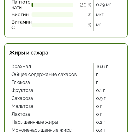
Пантоте
0.29 мг
2.9 %
наты
Биотин
%
мкг
Витамин
мг
%
С
Жиры и сахара
Крахмал
16.6 г
Общее содержание сахаров
г
Глюкоза
г
Фруктоза
0.1 г
Сахароза
0.9 г
Мальтоза
0 г
Лактоза
0 г
Насыщеннные жиры
0.2 г
Мононенасыщенные жиры
0.4 г