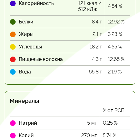
Калорийность
121 ккал /
4.84 %
512 кДж
Белки
8.4 г
12.92 %
Жиры
2.1 г
3.23 %
Углеводы
18.2 г
4.55 %
Пищевые волокна
4.3 г
12.65 %
Вода
65.8 г
2.19 %
Минералы
% от РСП
Натрий
5 мг
0.25 %
Калий
270 мг
5.74 %