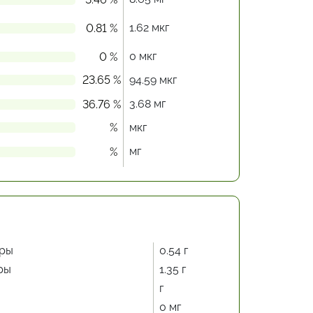
1.62 мкг
0.81 %
0 мкг
0 %
23.65 %
94.59 мкг
3.68 мг
36.76 %
%
мкг
мг
%
ры
0.54 г
ры
1.35 г
г
0 мг