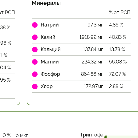
Минералы
от РСП
% от РСП
Натрий
97.3 мг
4.86 %
.38 %
Калий
1918.92 мг
40.83 %
.96 %
Кальций
137.84 мг
13.78 %
41 %
Магний
224.32 мг
56.08 %
.04 %
Фосфор
864.86 мг
72.07 %
.95 %
Хлор
172.97мг
2.88 %
%
Триптофа
0 %
0 мкг