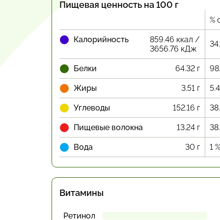
Пищевая ценность на 100 г
% 
Калорийность
859.46 ккал /
34
3656.76 кДж
Белки
64.32 г
98
Жиры
3.51 г
5.
Углеводы
152.16 г
38
Пищевые волокна
13.24 г
38
Вода
30 г
1 
Витамины
Ретинол