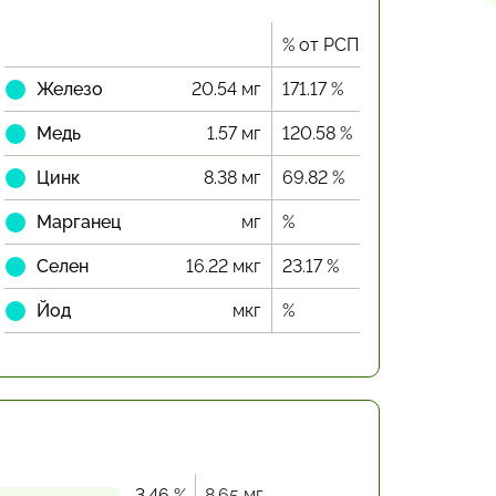
% от РСП
Железо
20.54 мг
171.17 %
Медь
1.57 мг
120.58 %
Цинк
8.38 мг
69.82 %
Марганец
мг
%
Селен
16.22 мкг
23.17 %
Йод
мкг
%
8.65 мг
3.46 %