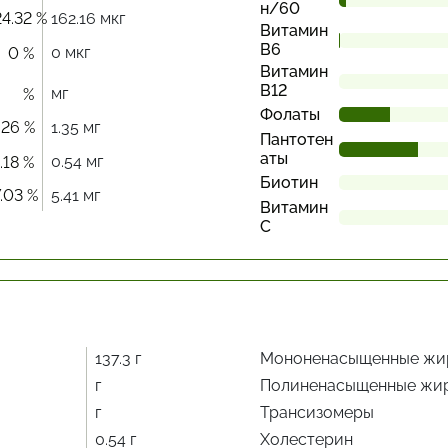
н/60
4.32 %
162.16 мкг
Витамин
В6
0 мкг
0 %
Витамин
В12
мг
%
Фолаты
.26 %
1.35 мг
Пантотен
аты
0.54 мг
.18 %
Биотин
.03 %
5.41 мг
Витамин
С
137.3 г
Мононенасыщенные жи
г
Полиненасыщенные жи
г
Трансизомеры
0.54 г
Холестерин