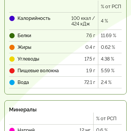
% от РСП
Калорийность
100 ккал /
4 %
424 кДж
Белки
7.6 г
11.69 %
Жиры
0.4 г
0.62 %
Углеводы
17.5 г
4.38 %
Пищевые волокна
1.9 г
5.59 %
Вода
72.1 г
2.4 %
Минералы
% от РСП
Натрий
12 мг
0.6 %