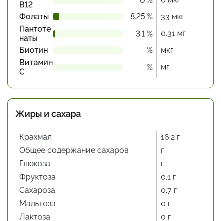
0 %
В12
Фолаты
8.25 %
33 мкг
Пантоте
0.31 мг
3.1 %
наты
Биотин
%
мкг
Витамин
мг
%
С
Жиры и сахара
Крахмал
16.2 г
Общее содержание сахаров
г
Глюкоза
г
Фруктоза
0.1 г
Сахароза
0.7 г
Мальтоза
0 г
Лактоза
0 г