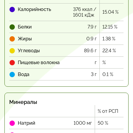
Калорийность
376 ккал /
15.04 %
1601 кДж
Белки
7.9 г
12.15 %
Жиры
0.9 г
1.38 %
Углеводы
89.6 г
22.4 %
Пищевые волокна
г
%
Вода
3 г
0.1 %
Минералы
% от РСП
Натрий
1000 мг
50 %