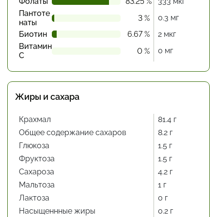
Фолаты
83.25 %
333 мкг
Пантоте
0.3 мг
3 %
наты
Биотин
6.67 %
2 мкг
Витамин
0 мг
0 %
С
Жиры и сахара
Крахмал
81.4 г
Общее содержание сахаров
8.2 г
Глюкоза
1.5 г
Фруктоза
1.5 г
Сахароза
4.2 г
Мальтоза
1 г
Лактоза
0 г
Насыщеннные жиры
0.2 г