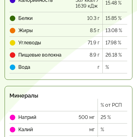
Калорийность
387 ккал /
15.48 %
1639 кДж
Белки
10.3 г
15.85 %
Жиры
8.5 г
13.08 %
Углеводы
71.9 г
17.98 %
Пищевые волокна
8.9 г
26.18 %
Вода
г
%
Минералы
% от РСП
Натрий
500 мг
25 %
Калий
мг
%