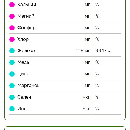
Кальций
мг
%
Магний
мг
%
Фосфор
мг
%
Хлор
мг
%
Железо
11.9 мг
99.17 %
Медь
мг
%
Цинк
мг
%
Марганец
мг
%
Селен
мкг
%
Йод
мкг
%