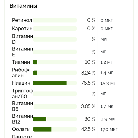
Витамины
Ретинол
0 %
0 мкг
Каротин
0 %
0 мкг
Витамин
мкг
%
D
Витамин
мг
%
Е
Тиамин
10 %
1.2 мг
Рибофл
1.4 мг
8.24 %
авин
Ниацин
76.5 %
15.3 мг
Триптоф
мг
%
ан/60
Витамин
1.7 мкг
0.85 %
В6
Витамин
0.9 мкг
30 %
В12
Фолаты
42.5 %
170 мкг
Пантоте