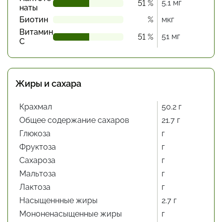
5.1 мг
51 %
наты
Биотин
%
мкг
Витамин
51 мг
51 %
С
Жиры и сахара
Крахмал
50.2 г
Общее содержание сахаров
21.7 г
Глюкоза
г
Фруктоза
г
Сахароза
г
Мальтоза
г
Лактоза
г
Насыщеннные жиры
2.7 г
Мононенасыщенные жиры
г