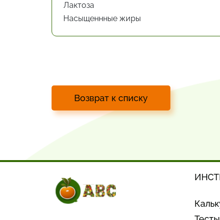
Лактоза
Насыщеннные жиры
Возврат к списку
ИНСТ
Кальк
Тесты