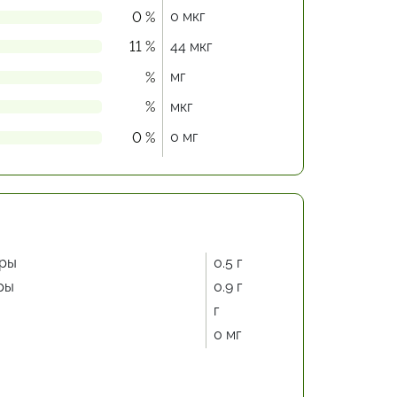
0 мкг
0 %
11 %
44 мкг
мг
%
%
мкг
0 мг
0 %
ры
0.5 г
ры
0.9 г
г
0 мг