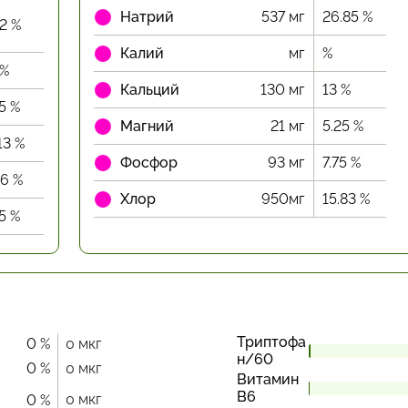
Натрий
537 мг
26.85 %
12 %
Калий
мг
%
 %
Кальций
130 мг
13 %
15 %
Магний
21 мг
5.25 %
13 %
Фосфор
93 мг
7.75 %
06 %
Хлор
950мг
15.83 %
25 %
Триптофа
0 %
0 мкг
н/60
0 %
0 мкг
Витамин
В6
0 мкг
0 %