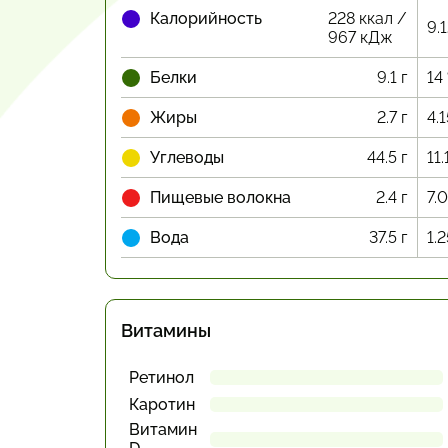
Калорийность
228 ккал /
9.
967 кДж
Белки
9.1 г
14
Жиры
2.7 г
4.
Углеводы
44.5 г
11.
Пищевые волокна
2.4 г
7.
Вода
37.5 г
1.
Витамины
Ретинол
Каротин
Витамин