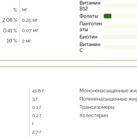
Витамин
В12
мг
%
Фолаты
2.08 %
0.25 мг
Пантотен
аты
0.07 мг
0.41 %
Биотин
10 %
2 мг
Витамин
С
41.6 г
Мононенасыщенные жи
3 г
Полиненасыщенные жи
0.1 г
Трансизомеры
0.2 г
Холестерин
г
2.7 г