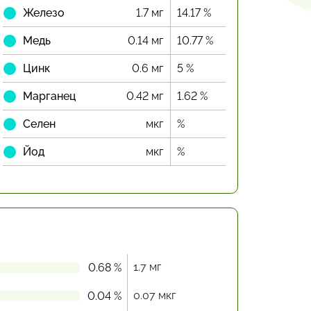
Железо
1.7 мг
14.17 %
Медь
0.14 мг
10.77 %
Цинк
0.6 мг
5 %
Марганец
0.42 мг
1.62 %
Селен
мкг
%
Йод
мкг
%
1.7 мг
0.68 %
0.07 мкг
0.04 %