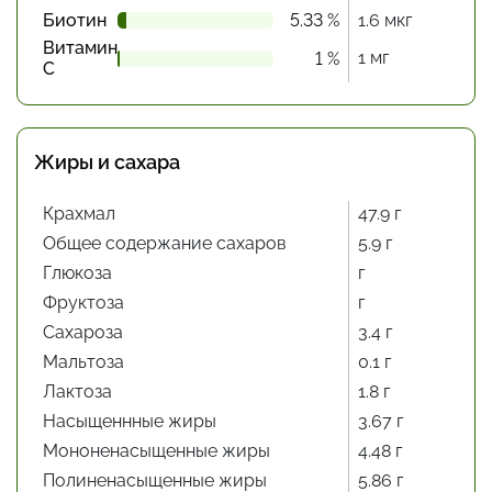
Биотин
5.33 %
1.6 мкг
Витамин
1 мг
1 %
С
Жиры и сахара
Крахмал
47.9 г
Общее содержание сахаров
5.9 г
Глюкоза
г
Фруктоза
г
Сахароза
3.4 г
Мальтоза
0.1 г
Лактоза
1.8 г
Насыщеннные жиры
3.67 г
Мононенасыщенные жиры
4.48 г
Полиненасыщенные жиры
5.86 г