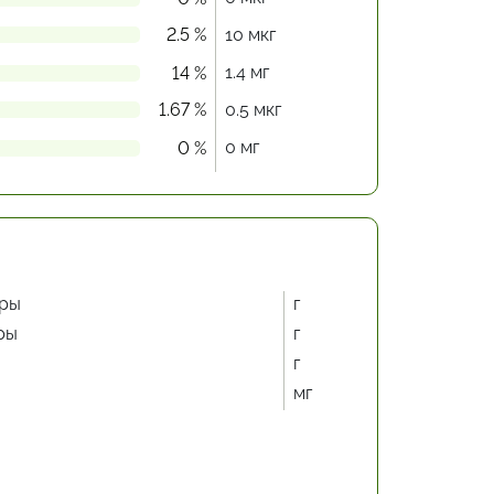
2.5 %
10 мкг
1.4 мг
14 %
1.67 %
0.5 мкг
0 мг
0 %
ры
г
ры
г
г
мг