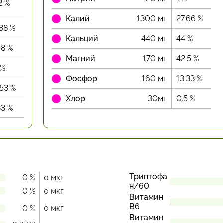
2 %
Калий
1300 мг
27.66 %
.38 %
Кальций
440 мг
44 %
08 %
Магний
170 мг
42.5 %
 %
Фосфор
160 мг
13.33 %
.53 %
Хлор
30мг
0.5 %
33 %
Триптофа
0 %
0 мкг
н/60
0 %
0 мкг
Витамин
В6
0 мкг
0 %
Витамин