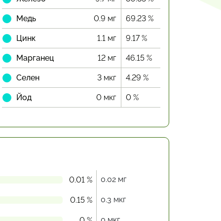
Медь
0.9 мг
69.23 %
Цинк
1.1 мг
9.17 %
Марганец
12 мг
46.15 %
Селен
3 мкг
4.29 %
Йод
0 мкг
0 %
0.02 мг
0.01 %
0.3 мкг
0.15 %
0 мкг
0 %