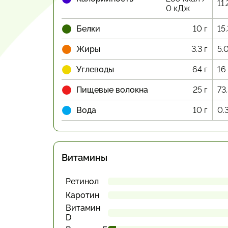
11.
0 кДж
Белки
10 г
15
Жиры
3.3 г
5.
Углеводы
64 г
16
Пищевые волокна
25 г
73
Вода
10 г
0.
Витамины
Ретинол
Каротин
Витамин
D