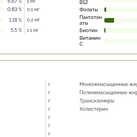
6.67 %
1 мг
В12
0.83 %
0.1 мг
Фолаты
Пантотен
0.2 мг
1.18 %
аты
5.5 %
1.1 мг
Биотин
Витамин
С
г
Мононенасыщенные жи
г
Полиненасыщенные жи
г
Трансизомеры
г
Холестерин
г
г
г