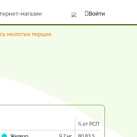
тернет-магазин
Войти
сь молотых перцев
% от РСП
Железо
9.7 мг
80.83 %