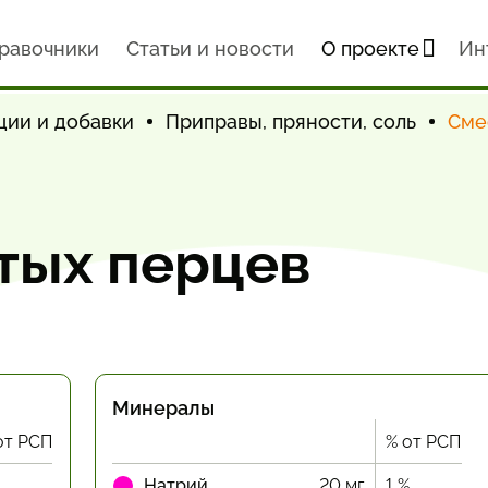
равочники
Статьи и новости
О проекте
Ин
ции и добавки
Приправы, пряности, соль
Сме
тых перцев
Минералы
от РСП
% от РСП
Натрий
20 мг
1 %