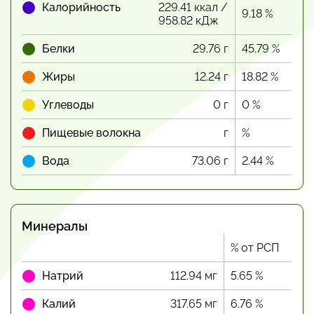
Калорийность
229.41 ккал /
9.18 %
958.82 кДж
Белки
29.76 г
45.79 %
Жиры
12.24 г
18.82 %
Углеводы
0 г
0 %
Пищевые волокна
г
%
Вода
73.06 г
2.44 %
Минералы
% от РСП
Натрий
112.94 мг
5.65 %
Калий
317.65 мг
6.76 %