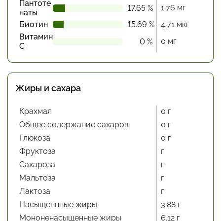
Пантоте
1.76 мг
17.65 %
наты
Биотин
15.69 %
4.71 мкг
Витамин
0 мг
0 %
С
Жиры и сахара
Крахмал
0 г
Общее содержание сахаров
0 г
Глюкоза
0 г
Фруктоза
г
Сахароза
г
Мальтоза
г
Лактоза
г
Насыщеннные жиры
3.88 г
Мононенасыщенные жиры
6.12 г