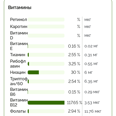
Витамины
Ретинол
%
мкг
Каротин
%
мкг
Витамин
мкг
%
D
Витамин
0.02 мг
0.16 %
Е
Тиамин
2.55 %
0.31 мг
Рибофл
0.55 мг
3.25 %
авин
Ниацин
30 %
6 мг
Триптоф
6.35 мг
2.54 %
ан/60
Витамин
0.29 мкг
0.15 %
В6
Витамин
3.53 мкг
117.65 %
В12
Фолаты
2.94 %
11.76 мкг