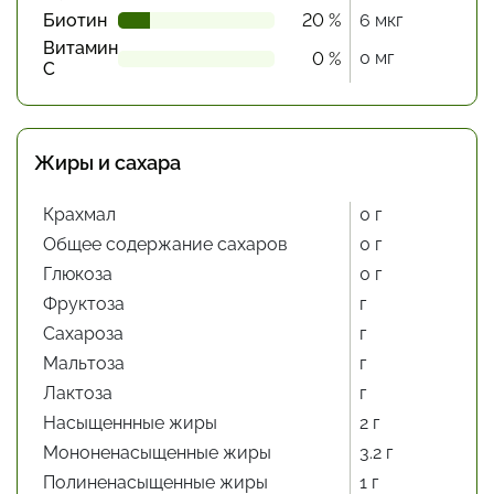
Биотин
20 %
6 мкг
Витамин
0 мг
0 %
С
Жиры и сахара
Крахмал
0 г
Общее содержание сахаров
0 г
Глюкоза
0 г
Фруктоза
г
Сахароза
г
Мальтоза
г
Лактоза
г
Насыщеннные жиры
2 г
Мононенасыщенные жиры
3.2 г
Полиненасыщенные жиры
1 г