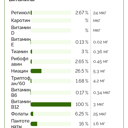
Ретинол
2.67 %
24 мкг
Каротин
%
мкг
Витамин
мкг
%
D
Витамин
0.02 мг
0.13 %
Е
Тиамин
3 %
0.36 мг
Рибофл
0.45 мг
2.65 %
авин
Ниацин
26.5 %
5.3 мг
Триптоф
4.2 мг
1.68 %
ан/60
Витамин
0.34 мкг
0.17 %
В6
Витамин
3 мкг
100 %
В12
Фолаты
6.25 %
25 мкг
Пантоте
1.6 мг
16 %
наты