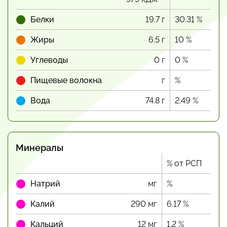
Белки
19.7 г
30.31 %
Жиры
6.5 г
10 %
Углеводы
0 г
0 %
Пищевые волокна
г
%
Вода
74.8 г
2.49 %
Минералы
% от РСП
Натрий
мг
%
Калий
290 мг
6.17 %
Кальций
12 мг
1.2 %