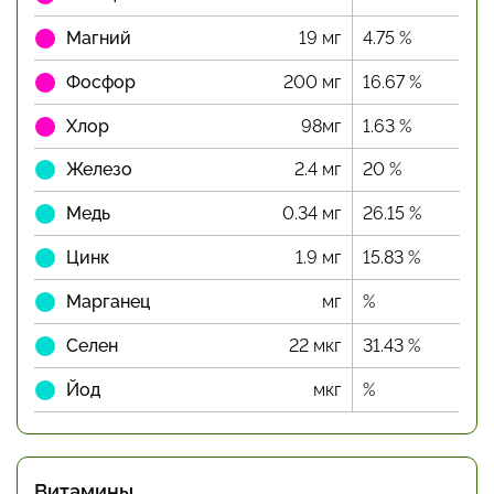
Магний
19 мг
4.75 %
Фосфор
200 мг
16.67 %
Хлор
98мг
1.63 %
Железо
2.4 мг
20 %
Медь
0.34 мг
26.15 %
Цинк
1.9 мг
15.83 %
Марганец
мг
%
Селен
22 мкг
31.43 %
Йод
мкг
%
Витамины