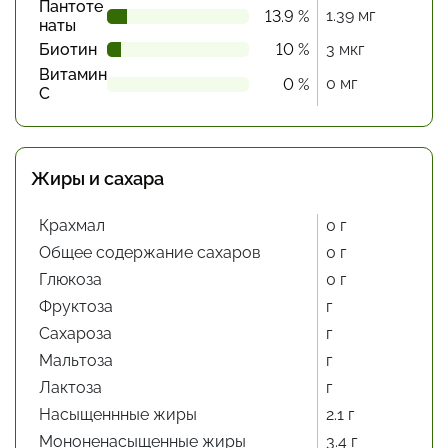
Пантоте
1.39 мг
13.9 %
наты
Биотин
10 %
3 мкг
Витамин
0 мг
0 %
С
Жиры и сахара
Крахмал
0 г
Общее содержание сахаров
0 г
Глюкоза
0 г
Фруктоза
г
Сахароза
г
Мальтоза
г
Лактоза
г
Насыщеннные жиры
2.1 г
Мононенасыщенные жиры
3.4 г