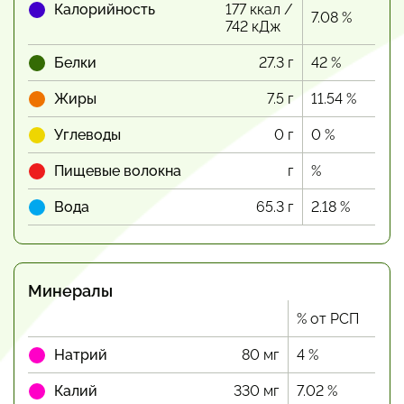
Калорийность
177 ккал /
7.08 %
742 кДж
Белки
27.3 г
42 %
Жиры
7.5 г
11.54 %
Углеводы
0 г
0 %
Пищевые волокна
г
%
Вода
65.3 г
2.18 %
Минералы
% от РСП
Натрий
80 мг
4 %
Калий
330 мг
7.02 %