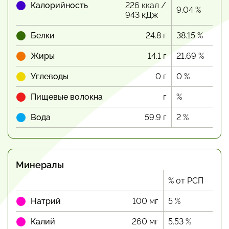
Калорийность
226 ккал /
9.04 %
943 кДж
Белки
24.8 г
38.15 %
Жиры
14.1 г
21.69 %
Углеводы
0 г
0 %
Пищевые волокна
г
%
Вода
59.9 г
2 %
Минералы
% от РСП
Натрий
100 мг
5 %
Калий
260 мг
5.53 %