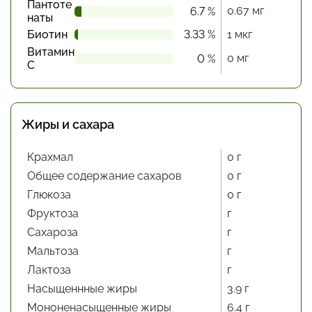
Пантоте
0.67 мг
6.7 %
наты
Биотин
3.33 %
1 мкг
Витамин
0 мг
0 %
С
Жиры и сахара
Крахмал
0 г
Общее содержание сахаров
0 г
Глюкоза
0 г
Фруктоза
г
Сахароза
г
Мальтоза
г
Лактоза
г
Насыщеннные жиры
3.9 г
Мононенасыщенные жиры
6.4 г