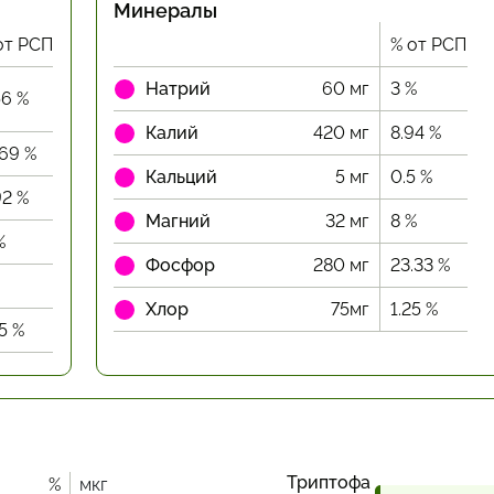
Минералы
от РСП
% от РСП
Натрий
60 мг
3 %
56 %
Калий
420 мг
8.94 %
.69 %
Кальций
5 мг
0.5 %
92 %
Магний
32 мг
8 %
%
Фосфор
280 мг
23.33 %
Хлор
75мг
1.25 %
15 %
Триптофа
%
мкг