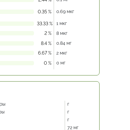
0.69 мкг
0.35 %
1 мкг
33.33 %
2 %
8 мкг
0.84 мг
8.4 %
6.67 %
2 мкг
0 мг
0 %
ры
г
ры
г
г
72 мг