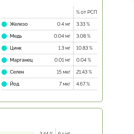
% от РСП
Железо
0.4 мг
3.33 %
Медь
0.04 мг
3.08 %
Цинк
1.3 мг
10.83 %
Марганец
0.01 мг
0.04 %
Селен
15 мкг
21.43 %
Йод
7 мкг
4.67 %
6.1 мг
2.44 %