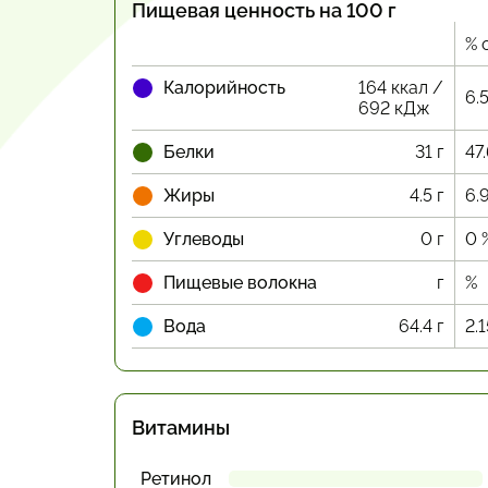
Пищевая ценность на 100 г
% 
Калорийность
164 ккал /
6.
692 кДж
Белки
31 г
47
Жиры
4.5 г
6.
Углеводы
0 г
0 
Пищевые волокна
г
%
Вода
64.4 г
2.
Витамины
Ретинол