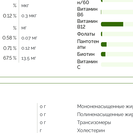
н/60
%
мкг
Витамин
В6
0.3 мкг
0.12 %
Витамин
В12
мг
%
Фолаты
0.58 %
0.07 мг
Пантотен
аты
0.12 мг
0.71 %
Биотин
67.5 %
13.5 мг
Витамин
С
0 г
Мононенасыщенные жи
0 г
Полиненасыщенные жи
0 г
Трансизомеры
г
Холестерин