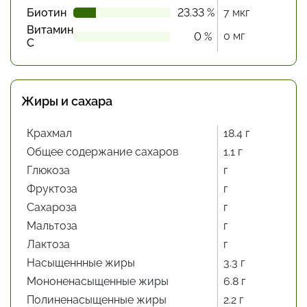
Биотин
23.33 %
7 мкг
Витамин
0 мг
0 %
С
Жиры и сахара
Крахмал
18.4 г
Общее содержание сахаров
1.1 г
Глюкоза
г
Фруктоза
г
Сахароза
г
Мальтоза
г
Лактоза
г
Насыщеннные жиры
3.3 г
Мононенасыщенные жиры
6.8 г
Полиненасыщенные жиры
2.2 г