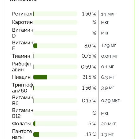
Ретинол
1.56 %
14 мкг
Каротин
%
мкг
Витамин
мкг
%
D
Витамин
1.29 мг
8.6 %
Е
Тиамин
0.75 %
0.09 мг
Рибофл
0.1 мг
0.59 %
авин
Ниацин
31.5 %
6.3 мг
Триптоф
3.9 мг
1.56 %
ан/60
Витамин
0.29 мкг
0.15 %
В6
Витамин
мкг
%
В12
Фолаты
5 %
20 мкг
Пантоте
1.3 мг
13 %
наты