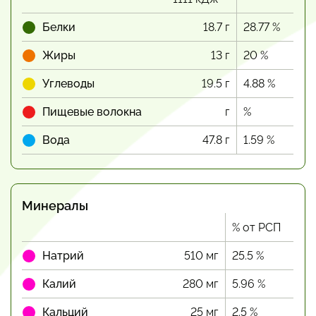
Белки
18.7 г
28.77 %
Жиры
13 г
20 %
Углеводы
19.5 г
4.88 %
Пищевые волокна
г
%
Вода
47.8 г
1.59 %
Минералы
% от РСП
Натрий
510 мг
25.5 %
Калий
280 мг
5.96 %
Кальций
25 мг
2.5 %