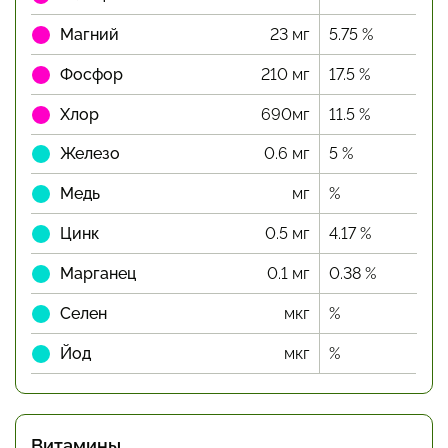
Магний
23 мг
5.75 %
Фосфор
210 мг
17.5 %
Хлор
690мг
11.5 %
Железо
0.6 мг
5 %
Медь
мг
%
Цинк
0.5 мг
4.17 %
Марганец
0.1 мг
0.38 %
Селен
мкг
%
Йод
мкг
%
Витамины