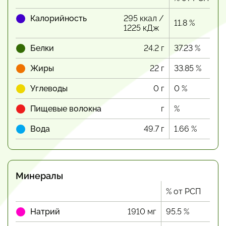
Калорийность
295 ккал /
11.8 %
1225 кДж
Белки
24.2 г
37.23 %
Жиры
22 г
33.85 %
Углеводы
0 г
0 %
Пищевые волокна
г
%
Вода
49.7 г
1.66 %
Минералы
% от РСП
Натрий
1910 мг
95.5 %