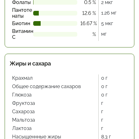
Фолаты
0.5 %
2 мкг
Пантоте
1.26 мг
12.6 %
наты
Биотин
16.67 %
5 мкг
Витамин
мг
%
С
Жиры и сахара
Крахмал
0 г
Общее содержание сахаров
0 г
Глюкоза
0 г
Фруктоза
г
Сахароза
г
Мальтоза
г
Лактоза
г
Насыщеннные жиры
8.3 г