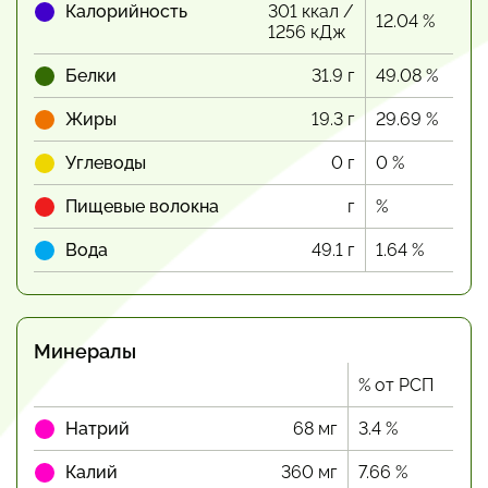
Калорийность
301 ккал /
12.04 %
1256 кДж
Белки
31.9 г
49.08 %
Жиры
19.3 г
29.69 %
Углеводы
0 г
0 %
Пищевые волокна
г
%
Вода
49.1 г
1.64 %
Минералы
% от РСП
Натрий
68 мг
3.4 %
Калий
360 мг
7.66 %