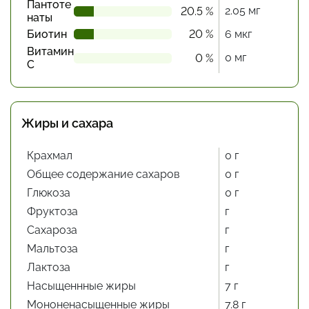
Пантоте
2.05 мг
20.5 %
наты
Биотин
20 %
6 мкг
Витамин
0 мг
0 %
С
Жиры и сахара
Крахмал
0 г
Общее содержание сахаров
0 г
Глюкоза
0 г
Фруктоза
г
Сахароза
г
Мальтоза
г
Лактоза
г
Насыщеннные жиры
7 г
Мононенасыщенные жиры
7.8 г