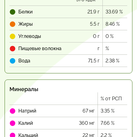
Белки
21.9 г
33.69 %
Жиры
5.5 г
8.46 %
Углеводы
0 г
0 %
Пищевые волокна
г
%
Вода
71.5 г
2.38 %
Минералы
% от РСП
Натрий
67 мг
3.35 %
Калий
360 мг
7.66 %
Кальций
22 мг
2.2 %