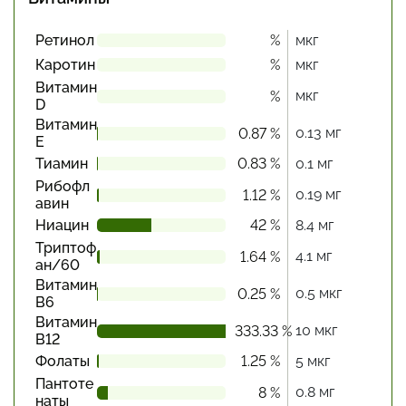
Ретинол
%
мкг
Каротин
%
мкг
Витамин
мкг
%
D
Витамин
0.13 мг
0.87 %
Е
Тиамин
0.83 %
0.1 мг
Рибофл
0.19 мг
1.12 %
авин
Ниацин
42 %
8.4 мг
Триптоф
4.1 мг
1.64 %
ан/60
Витамин
0.5 мкг
0.25 %
В6
Витамин
10 мкг
333.33 %
В12
Фолаты
1.25 %
5 мкг
Пантоте
0.8 мг
8 %
наты