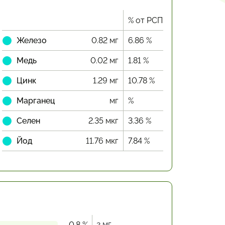
% от РСП
Железо
0.82 мг
6.86 %
Медь
0.02 мг
1.81 %
Цинк
1.29 мг
10.78 %
Марганец
мг
%
Селен
2.35 мкг
3.36 %
Йод
11.76 мкг
7.84 %
2 мг
0.8 %