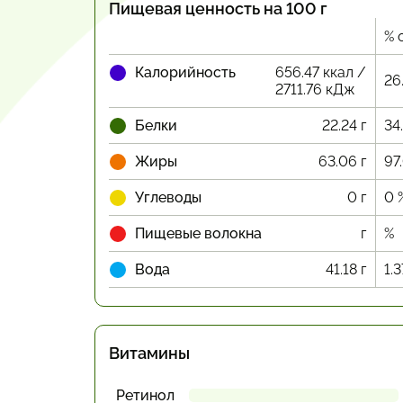
Пищевая ценность на 100 г
% 
Калорийность
656.47 ккал /
26
2711.76 кДж
Белки
22.24 г
34
Жиры
63.06 г
97
Углеводы
0 г
0 
Пищевые волокна
г
%
Вода
41.18 г
1.3
Витамины
Ретинол