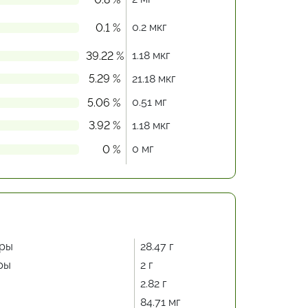
0.2 мкг
0.1 %
1.18 мкг
39.22 %
5.29 %
21.18 мкг
0.51 мг
5.06 %
3.92 %
1.18 мкг
0 мг
0 %
ры
28.47 г
ры
2 г
2.82 г
84.71 мг