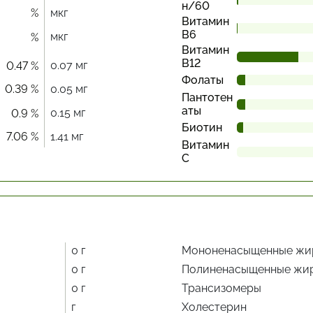
н/60
%
мкг
Витамин
В6
мкг
%
Витамин
В12
0.07 мг
0.47 %
Фолаты
0.39 %
0.05 мг
Пантотен
аты
0.15 мг
0.9 %
Биотин
7.06 %
1.41 мг
Витамин
С
0 г
Мононенасыщенные жи
0 г
Полиненасыщенные жи
0 г
Трансизомеры
г
Холестерин