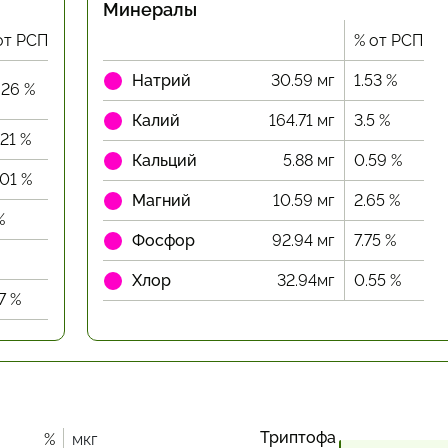
Минералы
от РСП
% от РСП
Натрий
30.59 мг
1.53 %
.26 %
Калий
164.71 мг
3.5 %
.21 %
Кальций
5.88 мг
0.59 %
.01 %
Магний
10.59 мг
2.65 %
%
Фосфор
92.94 мг
7.75 %
Хлор
32.94мг
0.55 %
7 %
Триптофа
%
мкг