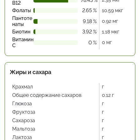
78.43 %
В12
Фолаты
2.65 %
10.59 мкг
Пантоте
0.92 мг
9.18 %
наты
Биотин
3.92 %
1.18 мкг
Витамин
0 мг
0 %
С
Жиры и сахара
Крахмал
г
Общее содержание сахаров
0.12 г
Глюкоза
г
Фруктоза
г
Сахароза
г
Мальтоза
г
Лактоза
г