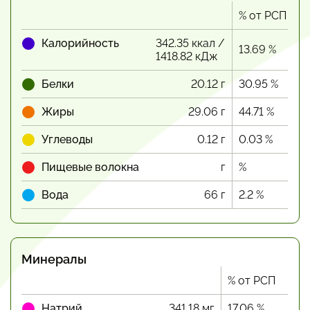
% от РСП
Калорийность
342.35 ккал /
13.69 %
1418.82 кДж
Белки
20.12 г
30.95 %
Жиры
29.06 г
44.71 %
Углеводы
0.12 г
0.03 %
Пищевые волокна
г
%
Вода
66 г
2.2 %
Минералы
% от РСП
Натрий
341.18 мг
17.06 %