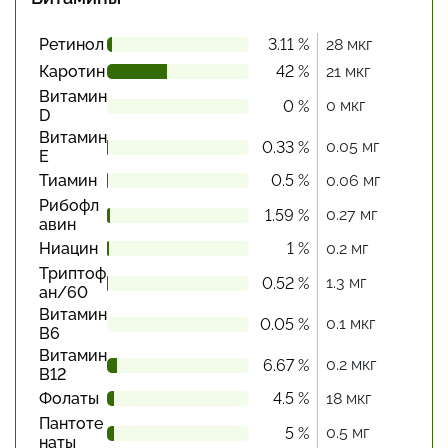
Ретинол
3.11 %
28 мкг
Каротин
42 %
21 мкг
Витамин
0 мкг
0 %
D
Витамин
0.05 мг
0.33 %
Е
Тиамин
0.5 %
0.06 мг
Рибофл
0.27 мг
1.59 %
авин
Ниацин
1 %
0.2 мг
Триптоф
1.3 мг
0.52 %
ан/60
Витамин
0.1 мкг
0.05 %
В6
Витамин
0.2 мкг
6.67 %
В12
Фолаты
4.5 %
18 мкг
Пантоте
0.5 мг
5 %
наты