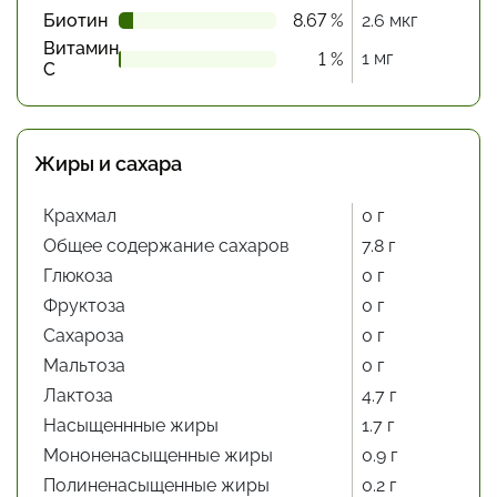
Биотин
8.67 %
2.6 мкг
Витамин
1 мг
1 %
С
Жиры и сахара
Крахмал
0 г
Общее содержание сахаров
7.8 г
Глюкоза
0 г
Фруктоза
0 г
Сахароза
0 г
Мальтоза
0 г
Лактоза
4.7 г
Насыщеннные жиры
1.7 г
Мононенасыщенные жиры
0.9 г
Полиненасыщенные жиры
0.2 г