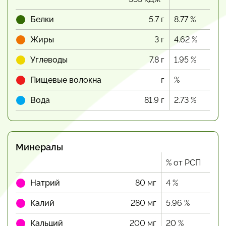
Белки
5.7 г
8.77 %
Жиры
3 г
4.62 %
Углеводы
7.8 г
1.95 %
Пищевые волокна
г
%
Вода
81.9 г
2.73 %
Минералы
% от РСП
Натрий
80 мг
4 %
Калий
280 мг
5.96 %
Кальций
200 мг
20 %