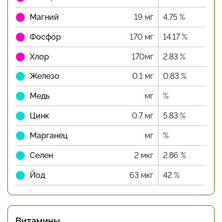
Магний
19 мг
4.75 %
Фосфор
170 мг
14.17 %
Хлор
170мг
2.83 %
Железо
0.1 мг
0.83 %
Медь
мг
%
Цинк
0.7 мг
5.83 %
Марганец
мг
%
Селен
2 мкг
2.86 %
Йод
63 мкг
42 %
Витамины