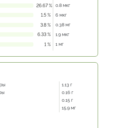
0.8 мкг
26.67 %
1.5 %
6 мкг
0.38 мг
3.8 %
6.33 %
1.9 мкг
1 мг
1 %
ры
1.13 г
ры
0.16 г
0.15 г
15.9 мг