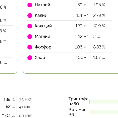
Натрий
39 мг
1.95 %
88 %
Калий
131 мг
2.79 %
38 %
Кальций
129 мг
12.9 %
23 %
Магний
12 мг
3 %
08 %
Фосфор
106 мг
8.83 %
Хлор
100мг
1.67 %
89 %
Триптофа
3.89 %
35 мкг
н/60
82 %
41 мкг
Витамин
В6
0.1 мкг
0.04 %