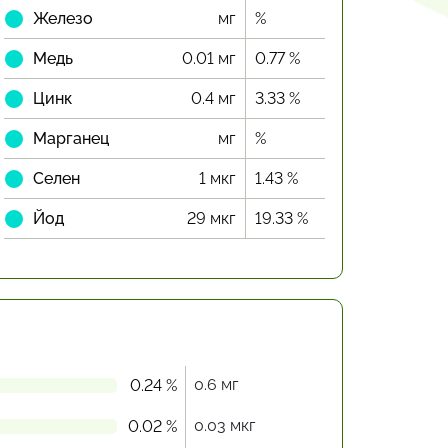
Железо
мг
%
Медь
0.01 мг
0.77 %
Цинк
0.4 мг
3.33 %
Марганец
мг
%
Селен
1 мкг
1.43 %
Йод
29 мкг
19.33 %
0.6 мг
0.24 %
0.03 мкг
0.02 %