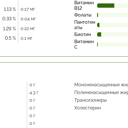
Витамин
В12
0.17 мг
1.13 %
Фолаты
0.33 %
0.04 мг
Пантотен
аты
0.22 мг
1.29 %
Биотин
0.5 %
0.1 мг
Витамин
С
0 г
Мононенасыщенные жи
4.3 г
Полиненасыщенные жи
0 г
Трансизомеры
0 г
Холестерин
0 г
0 г