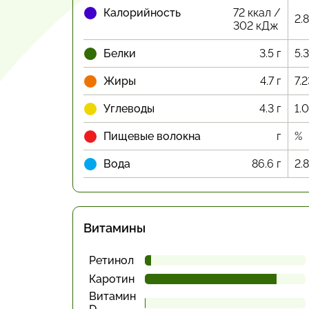
Калорийность
72 ккал /
2.
302 кДж
Белки
3.5 г
5.
Жиры
4.7 г
7.
Углеводы
4.3 г
1.
Пищевые волокна
г
%
Вода
86.6 г
2.
Витамины
Ретинол
Каротин
Витамин