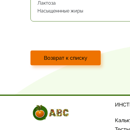
Лактоза
Насыщеннные жиры
Возврат к списку
ИНСТ
Кальк
Тесты