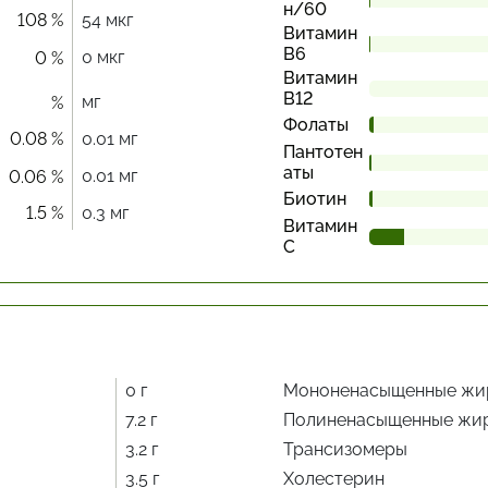
н/60
108 %
54 мкг
Витамин
В6
0 мкг
0 %
Витамин
В12
мг
%
Фолаты
0.08 %
0.01 мг
Пантотен
аты
0.01 мг
0.06 %
Биотин
1.5 %
0.3 мг
Витамин
С
0 г
Мононенасыщенные жи
7.2 г
Полиненасыщенные жи
3.2 г
Трансизомеры
3.5 г
Холестерин