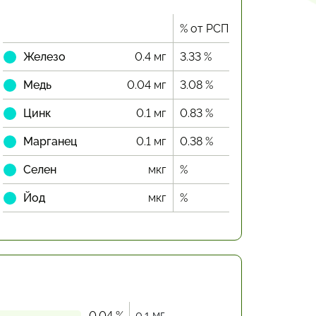
% от РСП
Железо
0.4 мг
3.33 %
Медь
0.04 мг
3.08 %
Цинк
0.1 мг
0.83 %
Марганец
0.1 мг
0.38 %
Селен
мкг
%
Йод
мкг
%
0.1 мг
0.04 %