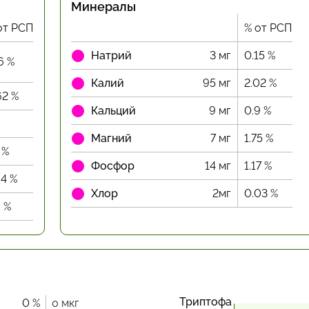
Минералы
от РСП
% от РСП
Натрий
3 мг
0.15 %
6 %
Калий
95 мг
2.02 %
62 %
Кальций
9 мг
0.9 %
Магний
7 мг
1.75 %
 %
Фосфор
14 мг
1.17 %
94 %
Хлор
2мг
0.03 %
9 %
Триптофа
0 %
0 мкг