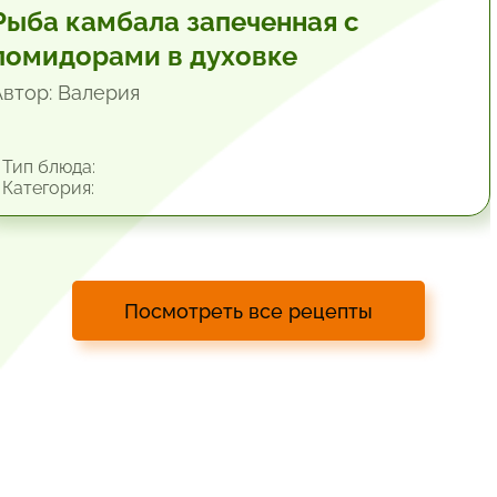
Рыба камбала запеченная с
помидорами в духовке
Автор: Валерия
Тип блюда:
Категория:
Посмотреть все рецепты