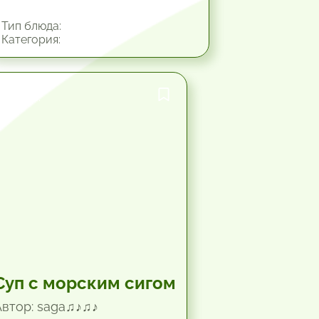
Тип блюда:
Категория:
1.5 час.
Суп с морским сигом
Автор: saga♫♪♫♪