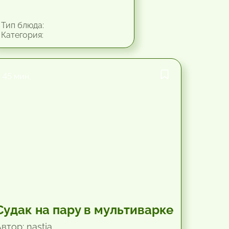
Тип блюда:
Категория:
45 мин.
Судак на пару в мультиварке
втор: nastja