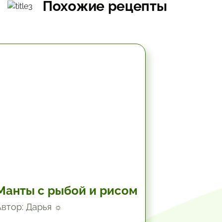
Похожие рецепты
2 час.
Манты с рыбой и рисом
Автор: Дарья ☼