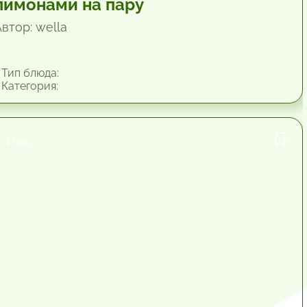
лимонами на пару
втор: wella
Тип блюда:
Категория:
4 час.