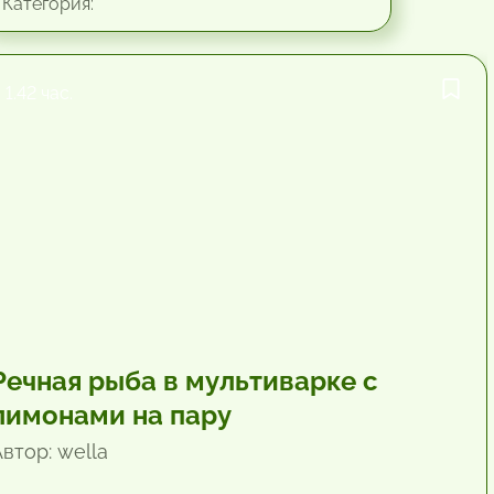
Категория:
1.42 час.
Речная рыба в мультиварке с
лимонами на пару
втор: wella