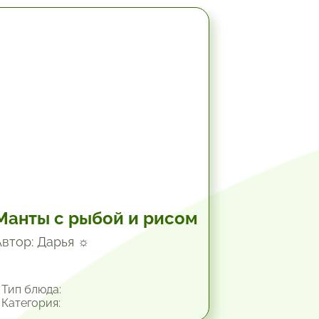
2 час.
Манты с рыбой и рисом
Автор: Дарья ☼
Тип блюда:
Категория: