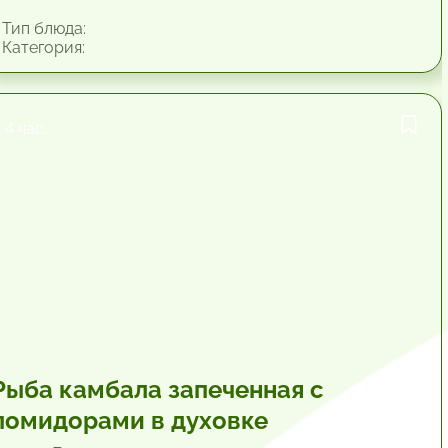
Тип блюда:
Категория:
4 час.
Рыба камбала запеченная с
помидорами в духовке