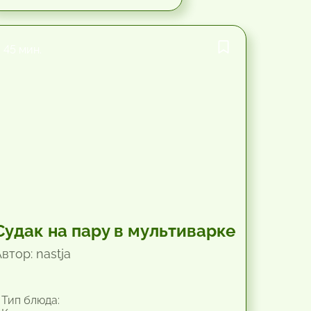
45 мин.
Судак на пару в мультиварке
втор: nastja
Тип блюда: