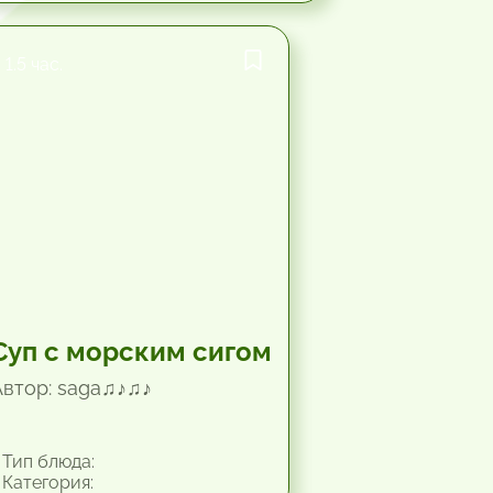
1.5 час.
Суп с морским сигом
Автор: saga♫♪♫♪
Тип блюда:
Категория: